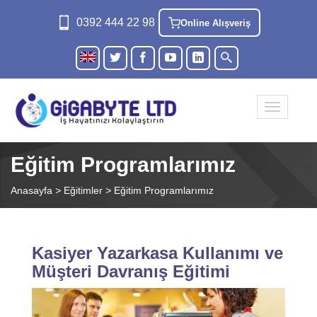
0392 444 22 98
Online Alışveriş
Toggle na
Eğitim Programlarımız
Anasayfa
>
Eğitimler
>
Eğitim Programlarımız
Kasiyer Yazarkasa Kullanımı ve
Müşteri Davranış Eğitimi